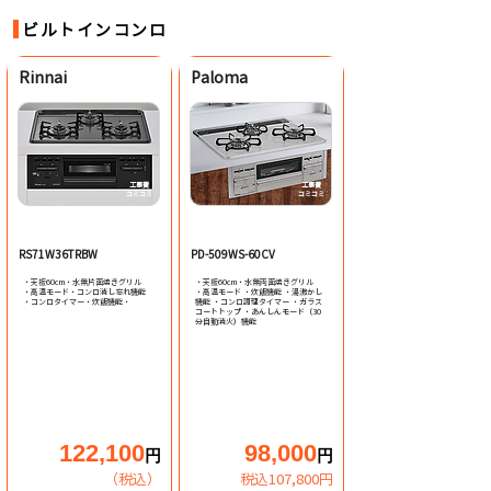
ビルトインコンロ
Rinnai
​Paloma
工事費
工事費
​コミコミ
​コミコミ
ビルトインコンロ
ビルトインコンロ
RS71W36TRBW
PD-509WS-60CV
・天板60cm・水無片面焼きグリル
・天板60cm・水無両面焼きグリル
・高温モード・コンロ消し忘れ機能
・高温モード ・炊飯機能 ・湯沸かし
​・コンロタイマー・炊飯機能・
機能 ・コンロ調理タイマー ・​ガラス
コートトップ ・あんしんモード（30
分自動消火）機能
122,100
98,000
円
円
（税込）
税込107,800円