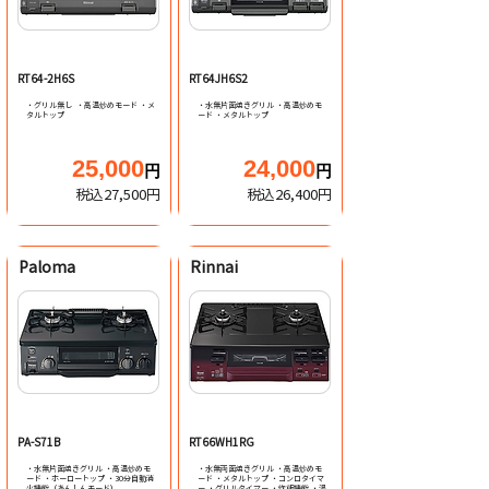
テーブルコンロ
テーブルコンロ
RT64-2H6S
RT64JH6S2
・グリル無し ・高温炒めモード ・メ
・水無片面焼きグリル ・高温炒めモ
タルトップ
ード ・メタルトップ
25,000
24,000
円
円
税込27,500円
税込26,400円
Paloma
Rinnai
テーブルコンロ
テーブルコンロ
PA-S71B
RT66WH1RG
・水無片面焼きグリル ・高温炒めモ
・水無両面焼きグリル ・高温炒めモ
ード ・ホーロートップ ・30分自動消
ード ・メタルトップ ・コンロタイマ
火機能（あんしんモード）
ー ・グリルタイマー ・炊飯機能 ・湯