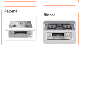
Paloma
Rinnai
工事費
​コミコミ
工事費
​コミコミ
​ビルトインコンロ
​ビルトインコンロ
​クレア PD-991WST-60GG
デリシア
・天板60cm・水無両面焼きグリル
RHS71W31E15VCSTW
・高温モード ・炊飯機能 ・湯沸かし
機能 ・ガラストップ ・グリルオート
メニュー ・煮込み機能 ・ラクックグ
・天板75cm・水無両面焼きグリル
ラン付属 ・アプリ連携
・高温モード ・炊飯機能 ・湯沸かし
機能 ・ガラストップ ・グリルオート
メニュー ・感震停止機能 ・ザココッ
ト付属 ・ココットプレート付属 ・ア
プリ連携
218,000
円
税込239,800円
291,500
円
（税込）