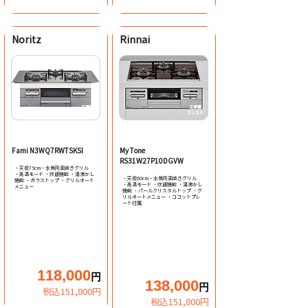
Noritz
Rinnai
工事費
工事費
​コミコミ
​コミコミ
​ビルトインコンロ
​ビルトインコンロ
Fami N3WQ7RWTSKSI
My Tone
RS31W27P10DGVW
・天板75cm・水無両面焼きグリル
・高温モード ・炊飯機能 ・湯沸かし
・天板60cm・水無両面焼きグリル
機能 ・ガラストップ ・グリルオート
・高温モード ・炊飯機能 ・湯沸かし
メニュー
機能 ・パールクリスタルトップ ・グ
リルオートメニュー ・ココットプレ
ート付属
118,000
円
138,000
円
税込151,800円
税込151,800円