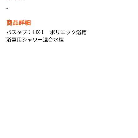
-
商品詳細
​バスタブ：LIXIL ポリエック浴槽
浴室用シャワー混合水栓
コメント
与論町の小工事・水回りリフォーム専門
店【よろんリフォーム】
よろんリフォームは、小工事＆水回りリ
フォーム専門店です。
古くなってきたキッチンや洗面台・トイ
レやお風呂などの水回り設備の交換や、
どこに頼んでいいか分からない小さな工
事など
お住まいのお困りごとはよろんリフォー
ムにお任せ下さい！